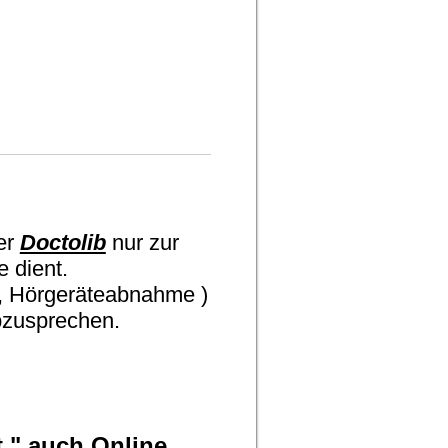
er
Doctolib
nur zur
e dient.
ng, Hörgeräteabnahme )
abzusprechen.
 " auch Online