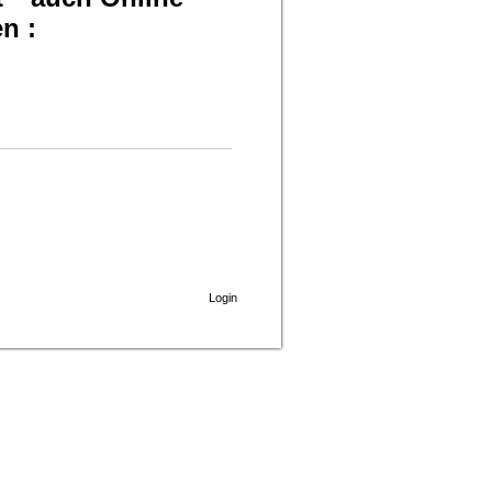
en :
Login